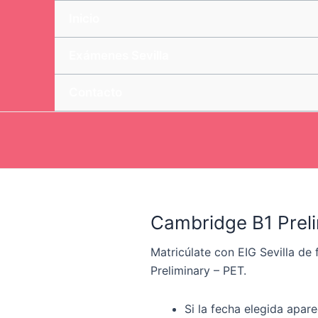
Inicio
Exámenes Sevilla
Contacto
Cambridge B1 Prel
Matricúlate con EIG Sevilla d
Preliminary – PET.
Si la fecha elegida apa